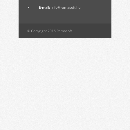
E-mail:
info@ramasoft.hu
© Copyright 2016 Ramasoft