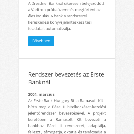
A Dresdner Banknál sikeresen befejeződött
a Varitron próbaüzeme és megtörtént az
éles indulás. A bank a rendszerrel
kereskedési könyvi jelentéskészítési
feladatait automatizálja.
Bővebben
Rendszer bevezetés az Erste
Banknál
2004. március
Az Erste Bank Hungary Rt. a Ramasoft Kft-t
bízta meg a Bázel II hitelkockázat-kezelési
jelentőrendszer bevezetésével. A projekt
keretében a Ramasoft Kft bevezeti a
bankhoz Bázel II rendszerét, adaptálja,
fejleszti, támogatja, oktatja és tanácsadja a