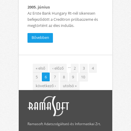
2005. június
Az Erste Bank Hungary Rt-nél sikeresen
befejeződött a Creditron próbaüzeme és
megtörtént az éles indulás.
Bővebben
Oldalak
…
« első
‹ előző
2
3
4
5
6
7
8
9
10
következő ›
utolsó »
Ramasoft Adatszolgáltató és Informatikai Zrt.