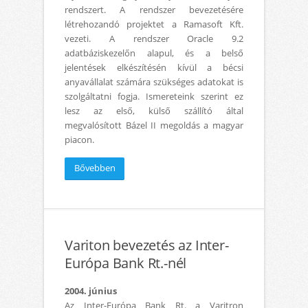
rendszert. A rendszer bevezetésére
létrehozandó projektet a Ramasoft Kft.
vezeti. A rendszer Oracle 9.2
adatbáziskezelőn alapul, és a belső
jelentések elkészítésén kívül a bécsi
anyavállalat számára szükséges adatokat is
szolgáltatni fogja. Ismereteink szerint ez
lesz az első, külső szállító által
megvalósított Bázel II megoldás a magyar
piacon.
Bővebben
Variton bevezetés az Inter-
Európa Bank Rt.-nél
2004. június
Az Inter-Európa Bank Rt. a Varitron