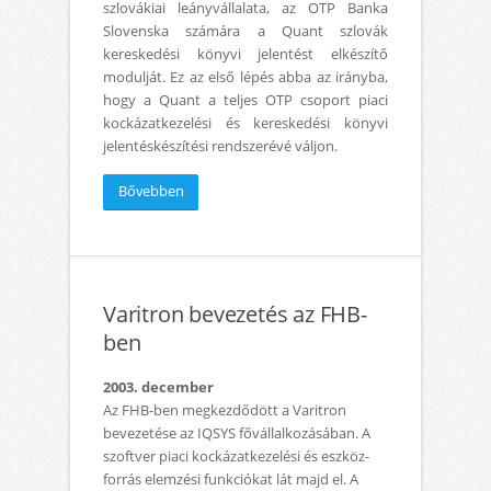
szlovákiai leányvállalata, az OTP Banka
Slovenska számára a Quant szlovák
kereskedési könyvi jelentést elkészítő
modulját. Ez az első lépés abba az irányba,
hogy a Quant a teljes OTP csoport piaci
kockázatkezelési és kereskedési könyvi
jelentéskészítési rendszerévé váljon.
Bővebben
Varitron bevezetés az FHB-
ben
2003. december
Az FHB-ben megkezdődött a Varitron
bevezetése az IQSYS fővállalkozásában. A
szoftver piaci kockázatkezelési és eszköz-
forrás elemzési funkciókat lát majd el. A