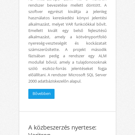
rendszer bevezetése mellett döntött. A
szoftver egyrészt kiváltja a jelenleg
használatos kereskedési könyvi jelentési
alkalmazást, melyet VAR funkciókkal bővít.
Emellett kivált egy belső fejlesztésű
alkalmazást, amely a kötvényportfolió
nyereség-veszteségét és kockázatait
számszerűsítette. A projekt második
fázisában pedig a rendszer egy ALM
modullal bővül, amely a tulajdonosoknak
szóló eszköz-forrás jelentéseket fogja
előállítani. A rendszer Microsoft SQL Server
2000 adatbáziskezelőn alapul.
Bővebben
A közbeszerzés nyertese: