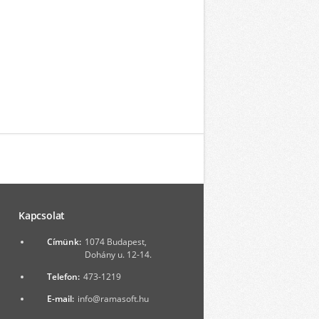
Kapcsolat
Címünk:
1074 Budapest,
Dohány u. 12-14.
Telefon:
473-1219
E-mail:
info@ramasoft.hu