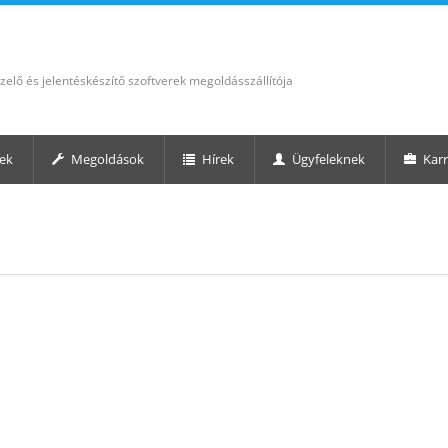
elő és jelentéskészítő szoftverek megoldásszállítója
ek
Megoldások
Hírek
Ügyfeleknek
Karr