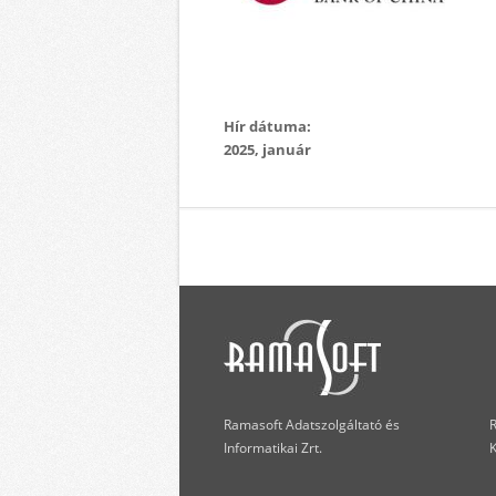
Hír dátuma:
2025, január
Ramasoft Adatszolgáltató és
R
Informatikai Zrt.
K