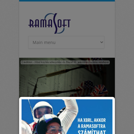
Ugrás a tartalomra
Creditron - Hitel kockázatkezelési és Bázel III. jelentéskészítési rendszer
Termékközpontúság
Nem egyedi megoldásokat