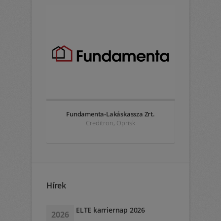
Fundamenta-Lakáskassza Zrt.
Eprol
Creditron, Oprisk
R
Hírek
ELTE karriernap 2026
2026