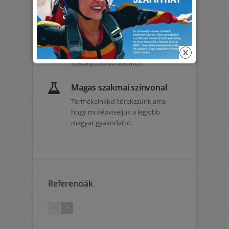
fejlesztünk, hanem termékeket.
Jogkövetés
Termékeinkre átalánydíjas
jogkövetést vállalunk, átvállalva a
szabályozói kockázatot.
Magas szakmai színvonal
Termékeinkkel törekszünk arra,
hogy mi képviseljük a legjobb
magyar gyakorlatot.
Referenciák