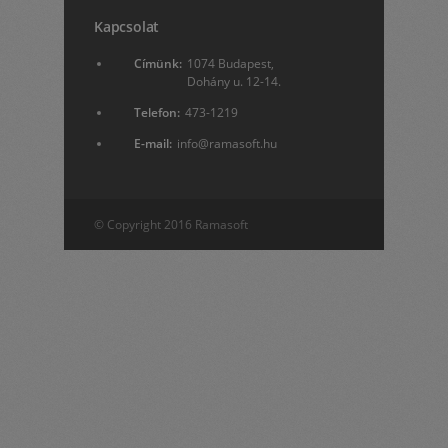
Kapcsolat
Címünk:
1074 Budapest,
Dohány u. 12-14.
Telefon:
473-1219
E-mail:
info@ramasoft.hu
© Copyright 2016 Ramasoft