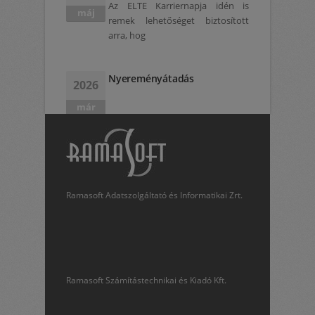
Az ELTE Karriernapja idén is
máj
remek lehetőséget biztosított
arra, hog
Nyereményátadás
2026
már
Ramasoft Adatszolgáltató és Informatikai Zrt.
Ramasoft Számítástechnikai és Kiadó Kft.